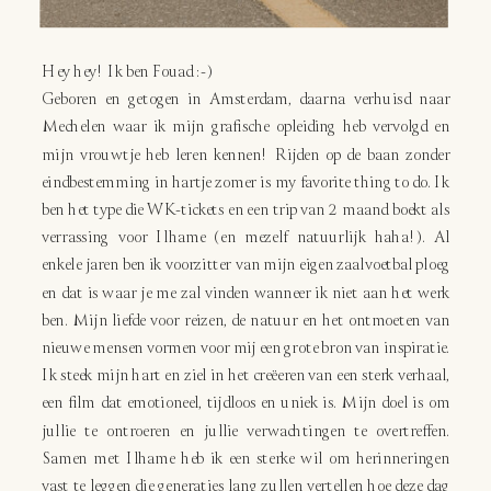
Hey hey! Ik ben Fouad :-)
Geboren en getogen in Amsterdam, daarna verhuisd naar
Mechelen waar ik mijn grafische opleiding heb vervolgd en
mijn vrouwtje heb leren kennen! Rijden op de baan zonder
eindbestemming in hartje zomer is my favorite thing to do. Ik
ben het type die WK-tickets en een trip van 2 maand boekt als
verrassing voor Ilhame (en mezelf natuurlijk haha!). Al
enkele jaren ben ik voorzitter van mijn eigen zaalvoetbal ploeg
en dat is waar je me zal vinden wanneer ik niet aan het werk
ben. Mijn liefde voor reizen, de natuur en het ontmoeten van
nieuwe mensen vormen voor mij een grote bron van inspiratie.
Ik steek mijn hart en ziel in het creëeren van een sterk verhaal,
een film dat emotioneel, tijdloos en uniek is. Mijn doel is om
jullie te ontroeren en jullie verwachtingen te overtreffen.
Samen met Ilhame heb ik een sterke wil om herinneringen
vast te leggen die generaties lang zullen vertellen hoe deze dag