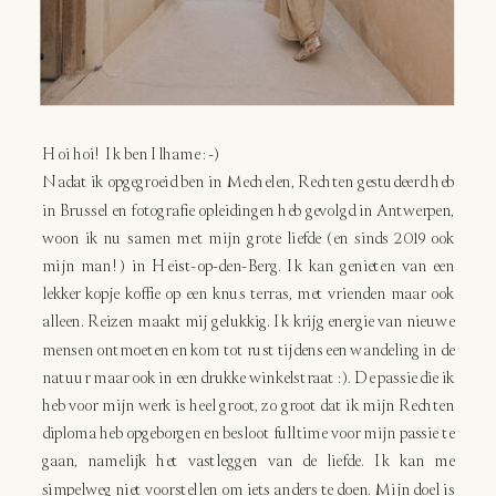
Hoi hoi! Ik ben Ilhame :-)
Nadat ik opgegroeid ben in Mechelen, Rechten gestudeerd heb
in Brussel en fotografie opleidingen heb gevolgd in Antwerpen,
woon ik nu samen met mijn grote liefde (en sinds 2019 ook
mijn man!) in Heist-op-den-Berg. Ik kan genieten van een
lekker kopje koffie op een knus terras, met vrienden maar ook
alleen. Reizen maakt mij gelukkig. Ik krijg energie van nieuwe
mensen ontmoeten en kom tot rust tijdens een wandeling in de
natuur maar ook in een drukke winkelstraat :). De passie die ik
heb voor mijn werk is heel groot, zo groot dat ik mijn Rechten
diploma heb opgeborgen en besloot fulltime voor mijn passie te
gaan, namelijk het vastleggen van de liefde. Ik kan me
simpelweg niet voorstellen om iets anders te doen. Mijn doel is